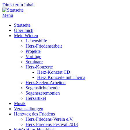
Direkt zum Inhalt
Menü
Startseite
Über mich
Mein Wirken
Lebenshilfe
Herz-Friedensarbeit
Projekte
Vorträge
Seminare
Herz-Konzerte
Herz-Konzert CD
Herz-Konzerte mit Thema
Herz-Seelen-Arbeiten
Segenslichtabende
Segenszeremonien
Herzartikel
Musik
Veranstaltungen
Herzweg des Friedens
Herz-Friedens-Verein e.V.
Herz-Friedens-Festival 2013
FeWo Haus Herzblick