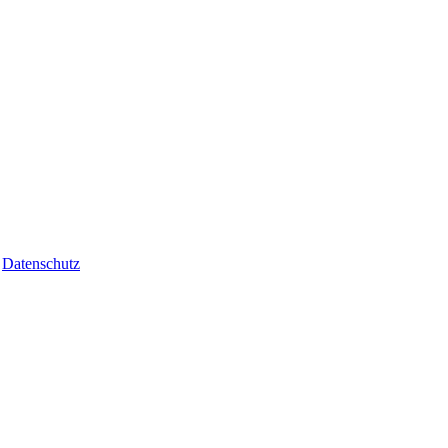
|
Datenschutz
va o'zingizdan hech narsani inkor etmaysiz.