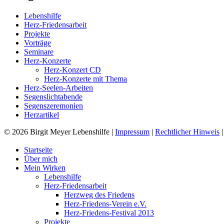
Lebenshilfe
Herz-Friedensarbeit
Projekte
Vorträge
Seminare
Herz-Konzerte
Herz-Konzert CD
Herz-Konzerte mit Thema
Herz-Seelen-Arbeiten
Segenslichtabende
Segenszeremonien
Herzartikel
© 2026 Birgit Meyer Lebenshilfe |
Impressum
|
Rechtlicher Hinweis
Tezda pul kerakmi? Siz ularni
mostbet uz
da yutib olishingiz mumkin 
Startseite
Über mich
Mein Wirken
Lebenshilfe
Herz-Friedensarbeit
Herzweg des Friedens
Herz-Friedens-Verein e.V.
Herz-Friedens-Festival 2013
Projekte