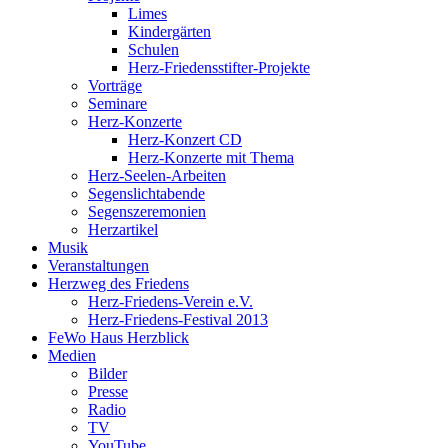
Limes
Kindergärten
Schulen
Herz-Friedensstifter-Projekte
Vorträge
Seminare
Herz-Konzerte
Herz-Konzert CD
Herz-Konzerte mit Thema
Herz-Seelen-Arbeiten
Segenslichtabende
Segenszeremonien
Herzartikel
Musik
Veranstaltungen
Herzweg des Friedens
Herz-Friedens-Verein e.V.
Herz-Friedens-Festival 2013
FeWo Haus Herzblick
Medien
Bilder
Presse
Radio
TV
YouTube