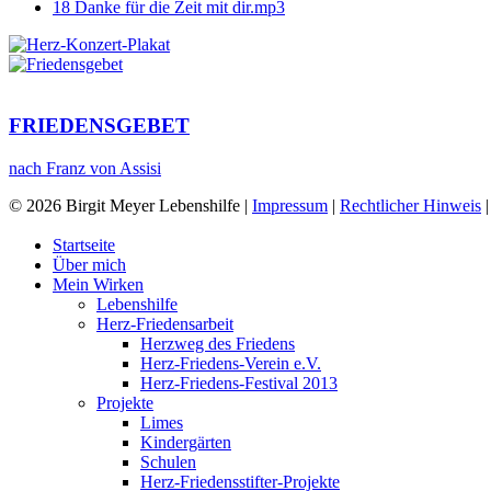
18 Danke für die Zeit mit dir.mp3
FRIEDENSGEBET
nach Franz von Assisi
© 2026 Birgit Meyer Lebenshilfe |
Impressum
|
Rechtlicher Hinweis
Tezda pul kerakmi? Siz ularni
mostbet uz
da yutib olishingiz mumkin 
Startseite
Über mich
Mein Wirken
Lebenshilfe
Herz-Friedensarbeit
Herzweg des Friedens
Herz-Friedens-Verein e.V.
Herz-Friedens-Festival 2013
Projekte
Limes
Kindergärten
Schulen
Herz-Friedensstifter-Projekte