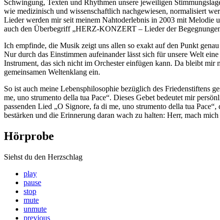
Schwingung, Texten und Rhythmen unsere jeweiligen Stimmungslagen 
wie medizinisch und wissenschaftlich nachgewiesen, normalisiert wer
Lieder werden mir seit meinem Nahtoderlebnis in 2003 mit Melodie 
auch den Überbegriff „HERZ-KONZERT – Lieder der Begegnungen mi
Ich empfinde, die Musik zeigt uns allen so exakt auf den Punkt genau
Nur durch das Einstimmen aufeinander lässt sich für unsere Welt ein
Instrument, das sich nicht im Orchester einfügen kann. Da bleibt mir
gemeinsamen Weltenklang ein.
So ist auch meine Lebensphilosophie bezüglich des Friedenstiftens ges
me, uno strumento della tua Pace“. Dieses Gebet bedeutet mir persönl
passenden Lied „O Signore, fa di me, uno strumento della tua Pace“, 
bestärken und die Erinnerung daran wach zu halten: Herr, mach mich
Hörprobe
Siehst du den Herzschlag
play
pause
stop
mute
unmute
previous