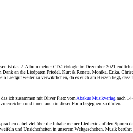
en ist das 2. Album meiner CD-Triologie im Dezember 2021 endlich e
 mein Dank an die Liedpaten Friedel, Kurt & Renate, Monika, Erika, Chri
 mein Liedgut weiter zu verwikrlichen, da es euch am Herzen liegt, das
 das ich zusammen mit Oliver Fietz vom
Abakus Musikverlag
nach 14-
n zu erreichen und ihnen auch in dieser Form begegnen zu dürfen.
sprachen dabei viel über die Inhalte meiner Liedtexte auf den Spuren 
eifeln und Unsicherheiten in unserem Weltgeschehen. Musik berührt i