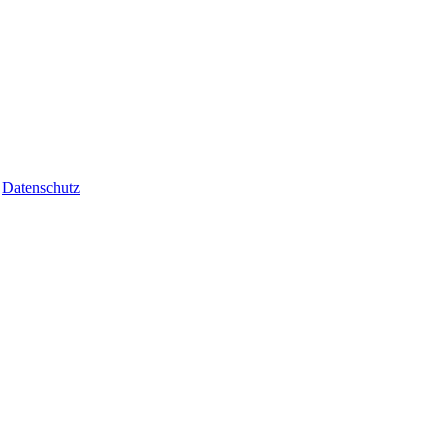
|
Datenschutz
va o'zingizdan hech narsani inkor etmaysiz.