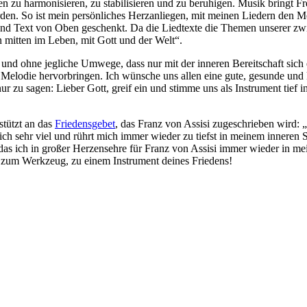
zu harmonisieren, zu stabilisieren und zu beruhigen. Musik bringt F
den. So ist mein persönliches Herzanliegen, mit meinen Liedern den Me
und Text von Oben geschenkt. Da die Liedtexte die Themen unserer zw
tten im Leben, mit Gott und der Welt“.
 und ohne jegliche Umwege, dass nur mit der inneren Bereitschaft sich 
e Melodie hervorbringen. Ich wünsche uns allen eine gute, gesunde und
 nur zu sagen: Lieber Gott, greif ein und stimme uns als Instrument tief
tützt an das
Friedensgebet
, das Franz von Assisi zugeschrieben wird:
ich sehr viel und rührt mich immer wieder zu tiefst in meinem innere
das ich in großer Herzensehre für Franz von Assisi immer wieder in m
 zum Werkzeug, zu einem Instrument deines Friedens!