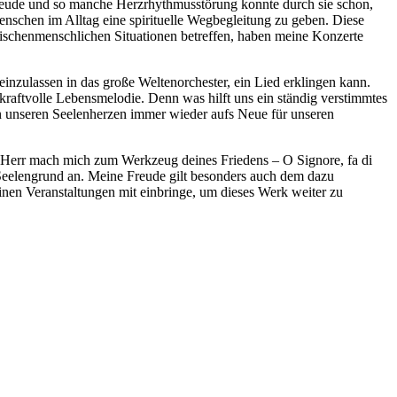
reude und so manche Herzrhythmusstörung konnte durch sie schon,
nschen im Alltag eine spirituelle Wegbegleitung zu geben. Diese
ischenmenschlichen Situationen betreffen, haben meine Konzerte
einzulassen in das große Weltenorchester, ein Lied erklingen kann.
 kraftvolle Lebensmelodie. Denn was hilft uns ein ständig verstimmtes
 in unseren Seelenherzen immer wieder aufs Neue für unseren
 „Herr mach mich zum Werkzeug deines Friedens – O Signore, fa di
n Seelengrund an. Meine Freude gilt besonders auch dem dazu
einen Veranstaltungen mit einbringe, um dieses Werk weiter zu