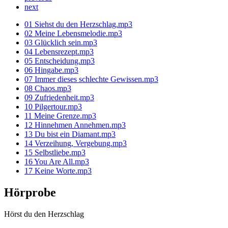
next
01 Siehst du den Herzschlag.mp3
02 Meine Lebensmelodie.mp3
03 Glücklich sein.mp3
04 Lebensrezept.mp3
05 Entscheidung.mp3
06 Hingabe.mp3
07 Immer dieses schlechte Gewissen.mp3
08 Chaos.mp3
09 Zufriedenheit.mp3
10 Pilgertour.mp3
11 Meine Grenze.mp3
12 Hinnehmen Annehmen.mp3
13 Du bist ein Diamant.mp3
14 Verzeihung, Vergebung.mp3
15 Selbstliebe.mp3
16 You Are All.mp3
17 Keine Worte.mp3
Hörprobe
Hörst du den Herzschlag