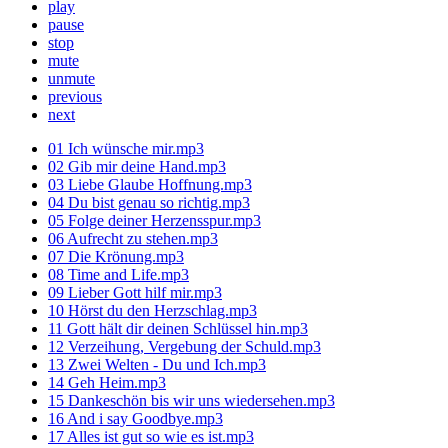
play
pause
stop
mute
unmute
previous
next
01 Ich wünsche mir.mp3
02 Gib mir deine Hand.mp3
03 Liebe Glaube Hoffnung.mp3
04 Du bist genau so richtig.mp3
05 Folge deiner Herzensspur.mp3
06 Aufrecht zu stehen.mp3
07 Die Krönung.mp3
08 Time and Life.mp3
09 Lieber Gott hilf mir.mp3
10 Hörst du den Herzschlag.mp3
11 Gott hält dir deinen Schlüssel hin.mp3
12 Verzeihung, Vergebung der Schuld.mp3
13 Zwei Welten - Du und Ich.mp3
14 Geh Heim.mp3
15 Dankeschön bis wir uns wiedersehen.mp3
16 And i say Goodbye.mp3
17 Alles ist gut so wie es ist.mp3