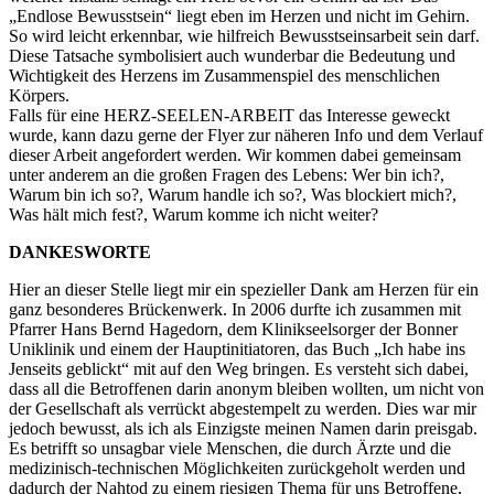
„Endlose Bewusstsein“ liegt eben im Herzen und nicht im Gehirn.
So wird leicht erkennbar, wie hilfreich Bewusstseinsarbeit sein darf.
Diese Tatsache symbolisiert auch wunderbar die Bedeutung und
Wichtigkeit des Herzens im Zusammenspiel des menschlichen
Körpers.
Falls für eine HERZ-SEELEN-ARBEIT das Interesse geweckt
wurde, kann dazu gerne der Flyer zur näheren Info und dem Verlauf
dieser Arbeit angefordert werden. Wir kommen dabei gemeinsam
unter anderem an die großen Fragen des Lebens: Wer bin ich?,
Warum bin ich so?, Warum handle ich so?, Was blockiert mich?,
Was hält mich fest?, Warum komme ich nicht weiter?
DANKESWORTE
Hier an dieser Stelle liegt mir ein spezieller Dank am Herzen für ein
ganz besonderes Brückenwerk. In 2006 durfte ich zusammen mit
Pfarrer Hans Bernd Hagedorn, dem Klinikseelsorger der Bonner
Uniklinik und einem der Hauptinitiatoren, das Buch „Ich habe ins
Jenseits geblickt“ mit auf den Weg bringen. Es versteht sich dabei,
dass all die Betroffenen darin anonym bleiben wollten, um nicht von
der Gesellschaft als verrückt abgestempelt zu werden. Dies war mir
jedoch bewusst, als ich als Einzigste meinen Namen darin preisgab.
Es betrifft so unsagbar viele Menschen, die durch Ärzte und die
medizinisch-technischen Möglichkeiten zurückgeholt werden und
dadurch der Nahtod zu einem riesigen Thema für uns Betroffene,