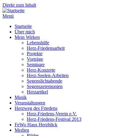
Direkt zum Inhalt
Menü
Startseite
Über mich
Mein Wirken
Lebenshilfe
Herz-Friedensarbeit
Projekte
Vorträge
Seminare
Herz-Konzerte
Herz-Seelen-Arbeiten
Segenslichtabende
Segenszeremonien
Herzartikel
Musik
Veranstaltungen
Herzweg des Friedens
Herz-Friedens-Verein e.V.
Herz-Friedens-Festival 2013
FeWo Haus Herzblick
Medien
Bilder