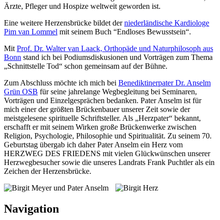
Ärzte, Pfleger und Hospize weltweit geworden ist.
Eine weitere Herzensbrücke bildet der
niederländische Kardiologe
Pim van Lommel
mit seinem Buch “Endloses Bewusstsein“.
Mit
Prof. Dr. Walter van Laack, Orthopäde und Naturphilosoph aus
Bonn
stand ich bei Podiumsdiskusionen und Vorträgen zum Thema
„Schnittstelle Tod“ schon gemeinsam auf der Bühne.
Zum Abschluss möchte ich mich bei
Benediktinerpater Dr. Anselm
Grün OSB
für seine jahrelange Wegbegleitung bei Seminaren,
Vorträgen und Einzelgesprächen bedanken. Pater Anselm ist für
mich einer der größten Brückenbauer unserer Zeit sowie der
meistgelesene spirituelle Schriftsteller. Als „Herzpater“ bekannt,
erschafft er mit seinem Wirken große Brückenwerke zwischen
Religion, Psychologie, Philosophie und Spiritualität. Zu seinem 70.
Geburtstag übergab ich daher Pater Anselm ein Herz vom
HERZWEG DES FRIEDENS mit vielen Glückwünschen unserer
Herzwegbesucher sowie die unseres Landrats Frank Puchtler als ein
Zeichen der Herzensbrücke.
Navigation