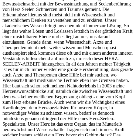
Bewusstseinsarbeit mit der Bewusstmachung und Seelenberührung
von Herz-Seelen-Schmerzen und Traumas gemeint. Die
Erkenntnisse hieraus sind meist nicht mit Wissenschaft und
menschlichem Denken zu verstehen und zu erklären. Unser
akademisches Wissen bringt uns eben nicht immer zur Lösung. So
liegt das wahre Lösen und Loslassen letztlich in der göttlichen Kraft,
einer unsichtbaren Ebene und es liegt an uns, uns darauf
einzulassen. Gerade dann, wenn Wissenschaft, Ärzte und
Therapeuten nicht mehr weiter wissen und Menschen quasi
austherapiert sind, kommen diese oft und mit einem anderen inneren
Verständnis hilfesuchend auf mich zu, um sich dieser HERZ-
SEELEN-ARBEIT hinzugeben. In all den Jahren meiner Tätigkeit
ist es für mich immer wieder eine große Herzberührung, dass gerade
auch Ärzte und Therapeuten diese Hilfe bei mir suchen, wo
Wissenschaft und medizinische Technik eben ihre Grenzen haben.
Hier baut sich schon seit meinem Nahtoderlebnis in 2003 meine
Herzenswunschbrücke auf, nämlich die zwischen Wissenschaft und
dem was keiner weltlichen Begrenzung obliegt - eine vom Kopf
zum Herz erbaute Brücke. Auch wenn wir die Wichtigkeit eines
Kardiologen, dem Herzspezialisten für unseren Körper, in
notwendiger Weise zu schätzen wissen, bedarf es dennoch
mindestens genauso dringend der Hilfe eines Herz-Seelen-
Spezialisten. Unser Herz ist das erste Organ, das im Mutterleib
heranwächst und Wissenschaftler fragen sich noch immer: Kraft
welcher Instanz schlägt ein Herz bevor ein Gehirn da ist? Das