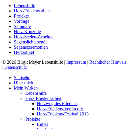
Lebenshilfe
Herz-Friedensarbeit
Projekte
Vorträge
Seminare
Herz-Konzerte
Herz-Seelen-Arbeiten
Segenslichtabende
Segenszeremonien
Herzartikel
© 2026 Birgit Meyer Lebenshilfe |
Impressum
|
Rechtlicher Hinweis
|
Datenschutz
Tezda pul kerakmi? Siz ularni
mostbet uz
da yutib olishingiz
mumkin va o'zingizdan hech narsani inkor etmaysiz.
Startseite
Über mich
Mein Wirken
Lebenshilfe
Herz-Friedensarbeit
Herzweg des Friedens
Herz-Friedens-Verein e.V.
Herz-Friedens-Festival 2013
Projekte
Limes