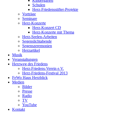
Kindergärten
Schulen
Herz-Friedensstifter-Projekte
Vorträge
Seminare
Herz-Konzerte
Herz-Konzert CD
Herz-Konzerte mit Thema
Herz-Seelen-Arbeiten
Segenslichtabende
Segenszeremonien
Herzartikel
Musik
Veranstaltungen
Herzweg des Friedens
Herz-Friedens-Verein e.V.
Herz-Friedens-Festival 2013
FeWo Haus Herzblick
Medien
Bilder
Presse
Radio
TV
YouTube
Kontakt